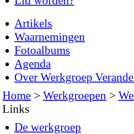
Lid worden?
Artikels
Waarnemingen
Fotoalbums
Agenda
Over Werkgroep Verander
Home
>
Werkgroepen
>
Wer
U bent hier
Links
De werkgroep