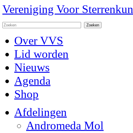
Overslaan en naar de algemene inhoud gaan
Vereniging Voor Sterrenku
Doorzoek de website
Zoekveld
Over VVS
Lid worden
Nieuws
Agenda
Shop
Afdelingen
Andromeda Mol